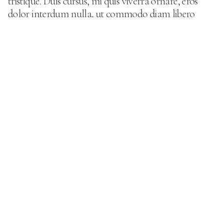
tristique. Duis cursus, mi quis viverra ornare, eros
dolor interdum nulla, ut commodo diam libero
vitae erat. Aenean faucibus nibh et justo cursus id
rutrum lorem imperdiet. Nunc ut sem vitae risus
tristique posuere.
Heading 1
Heading 2
Heading 3
Heading 4
Heading 5
Heading 6
Lorem ipsum dolor sit amet, consectetur adipiscing elit,
sed do eiusmod tempor incididunt ut labore et dolore
magna aliqua. Ut enim ad minim veniam, quis nostrud
exercitation ullamco laboris nisi ut aliquip ex ea commodo
consequat. Duis aute irure dolor in reprehenderit in
voluptate velit esse cillum dolore eu fugiat nulla pariatur.
Block quote