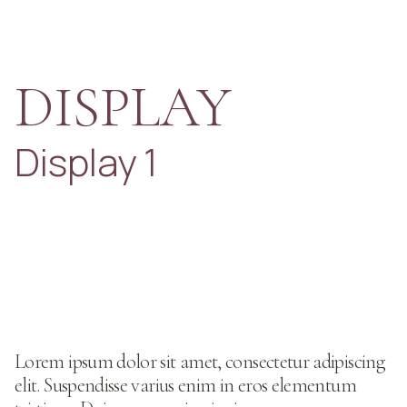
DISPLAY
Display 1
Lorem ipsum dolor sit amet, consectetur
adipiscing elit. Suspendisse varius enim in
eros elementum tristique. Duis cursus, mi quis
viverra ornare, eros dolor interdum nulla, ut
commodo diam libero vitae erat. Aenean
faucibus nibh et justo cursus id rutrum lorem
imperdiet. Nunc ut sem vitae risus tristique
posuere.
Lorem ipsum dolor sit amet, consectetur adipiscing
elit. Suspendisse varius enim in eros elementum